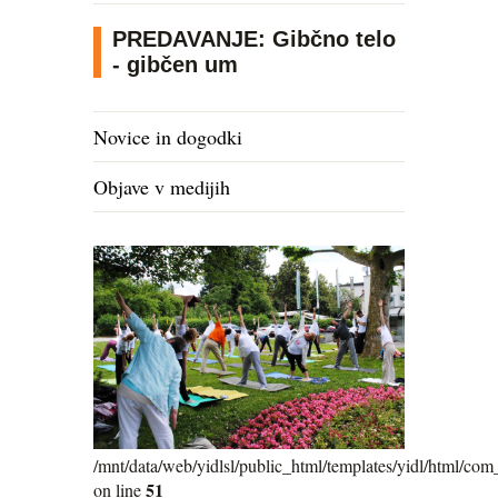
PREDAVANJE: Gibčno telo
- gibčen um
Novice in dogodki
Objave v medijih
/mnt/data/web/yidlsl/public_html/templates/yidl/html/com_
51
on line