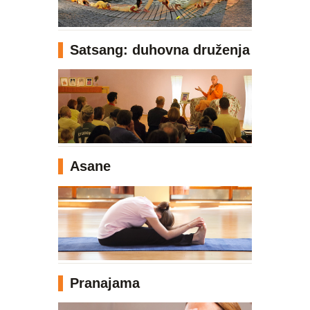
Satsang: duhovna druženja
Asane
Pranajama