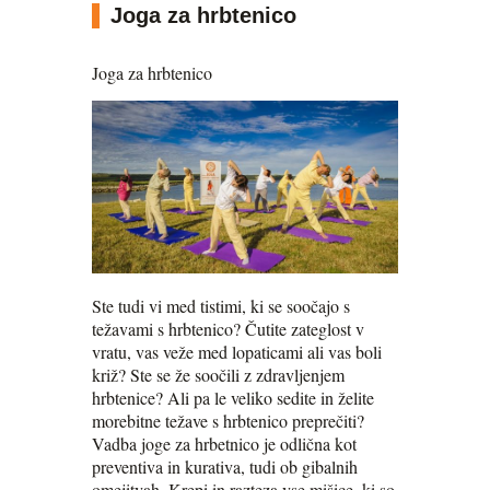
Joga za hrbtenico
Joga za hrbtenico
Ste tudi vi med tistimi, ki se soočajo s
težavami s hrbtenico? Čutite zateglost v
vratu, vas veže med lopaticami ali vas boli
križ? Ste se že soočili z zdravljenjem
hrbtenice? Ali pa le veliko sedite in želite
morebitne težave s hrbtenico preprečiti?
Vadba joge za hrbetnico je odlična kot
preventiva in kurativa, tudi ob gibalnih
omejitvah. Krepi in razteza vse mišice, ki so