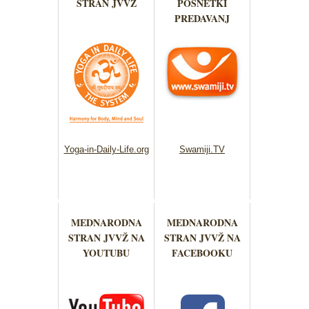
STRAN JVVŽ
POSNETKI
PREDAVANJ
Yoga-in-Daily-Life.org
Swamiji.TV
MEDNARODNA
MEDNARODNA
STRAN JVVŽ NA
STRAN JVVŽ NA
YOUTUBU
FACEBOOKU