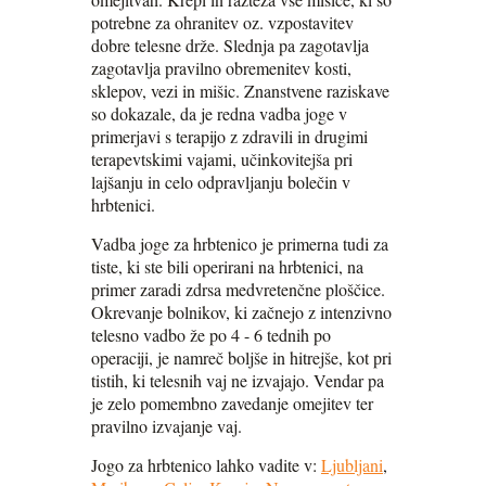
potrebne za ohranitev oz. vzpostavitev
dobre telesne drže. Slednja pa zagotavlja
zagotavlja pravilno obremenitev kosti,
sklepov, vezi in mišic. Znanstvene raziskave
so dokazale, da je redna vadba joge v
primerjavi s terapijo z zdravili in drugimi
terapevtskimi vajami, učinkovitejša pri
lajšanju in celo odpravljanju bolečin v
hrbtenici.
Vadba joge za hrbtenico je primerna tudi za
tiste, ki ste bili operirani na hrbtenici, na
primer zaradi zdrsa medvretenčne ploščice.
Okrevanje bolnikov, ki začnejo z intenzivno
telesno vadbo že po 4 - 6 tednih po
operaciji, je namreč boljše in hitrejše, kot pri
tistih, ki telesnih vaj ne izvajajo. Vendar pa
je zelo pomembno zavedanje omejitev ter
pravilno izvajanje vaj.
Jogo za hrbtenico lahko vadite v:
Ljubljani
,