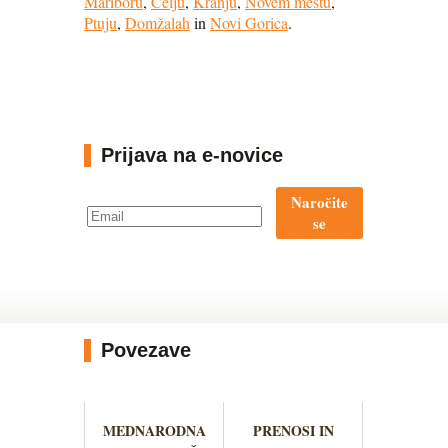
Mariboru
,
Celju
,
Kranju
,
Novem mestu
,
Ptuju
,
Domžalah
in
Novi Gorica
.
Prijava na e-novice
Naročite
se
Povezave
MEDNARODNA
PRENOSI IN