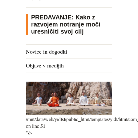
PREDAVANJE: Kako z
razvojem notranje moči
uresničiti svoj cilj
Novice in dogodki
Objave v medijih
/mnt/data/web/yidlsl/public_html/templates/yidl/html/com_
51
on line
"/>