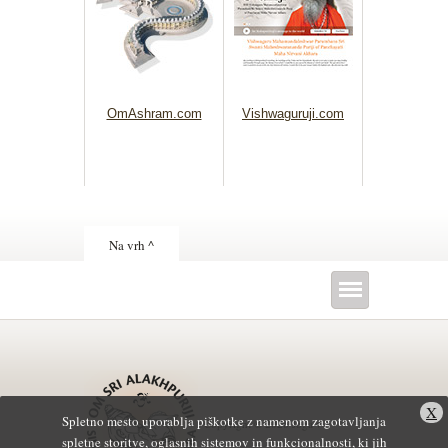
OmAshram.com
Vishwaguruji.com
Na vrh ^
X
Spletno mesto uporablja piškotke z namenom zagotavljanja
Copyright © 2026 Joga v
spletne storitve, oglasnih sistemov in funkcionalnosti, ki jih