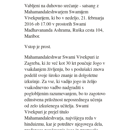
Vabljeni na duhovno srečanje - satsang z
Mahamandaleshwarjem Swamijem
Vivekpurijem, ki bo v nedeljo, 21. februarja
2016 ob 17.00 v prostorih Swami
Madhavananda Ashrama, Ruška cesta 104,
Maribor.
Vstop je prost.
Mahamandaleshwar Swami Vivekpuri iz
Zagreba, ki že več kot 30 let poučuje Jogo v
vsakdanjem življenju, bo s poslušalci znova
podelil svoje široko znanje in dolgoletne
izkušnje. Za vse, ki vadijo jogo in želijo
vsakodnevno vadbo nadgraditi s
poglobljenim razumevanjem, bo to zagotovo
edinstvena priložnost neposrednega učenja
od zelo izkušenega učitelja. Swami
Vivekpuri je prejel titulo
Mahamandaleshvarja, najvišjega reda v
hinduizmu, kar je potrditev njegovega dela,
predanega poučevanja joge in promocije