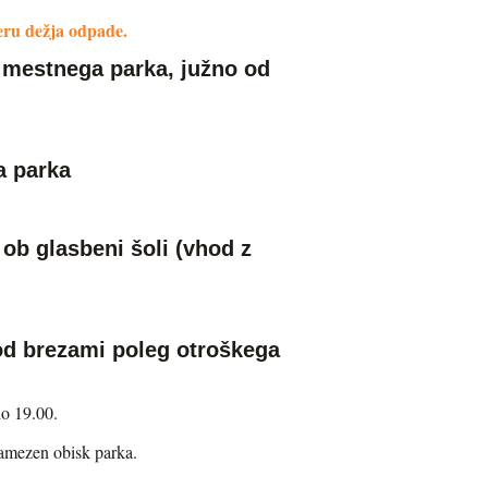
eru dežja odpade.
mestnega parka, južno od
 parka
b glasbeni šoli (vhod z
brezami poleg otroškega
do 19.00.
osamezen obisk parka.