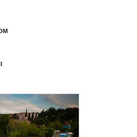
ROM
I