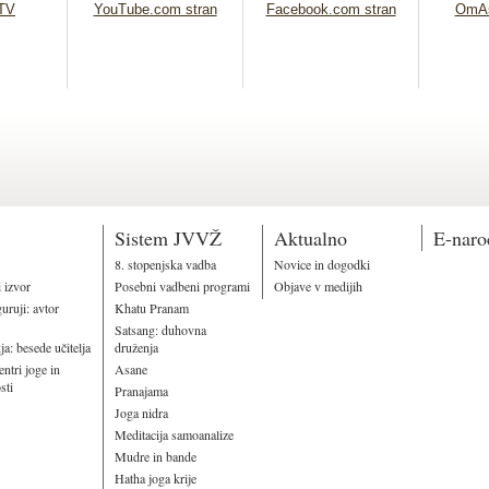
.TV
YouTube.com stran
Facebook.com stran
OmA
Sistem JVVŽ
Aktualno
E-naro
8. stopenjska vadba
Novice in dogodki
 izvor
Posebni vadbeni programi
Objave v medijih
ruji: avtor
Khatu Pranam
Satsang: duhovna
a: besede učitelja
druženja
entri joge in
Asane
sti
Pranajama
Joga nidra
Meditacija samoanalize
Mudre in bande
Hatha joga krije