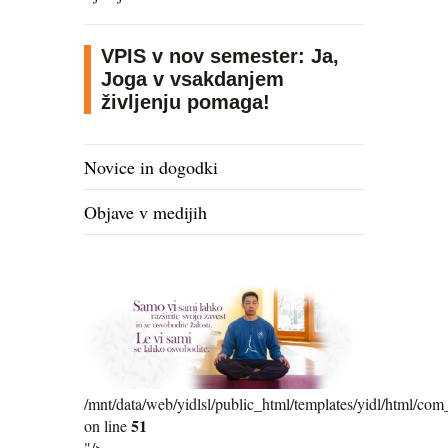
VPIS v nov semester: Ja,
Joga v vsakdanjem
življenju pomaga!
Novice in dogodki
Objave v medijih
/mnt/data/web/yidlsl/public_html/templates/yidl/html/com_
51
on line
"/>