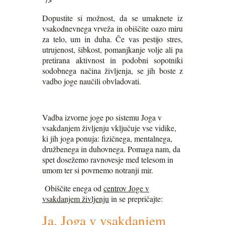
Dopustite si možnost, da se umaknete iz
vsakodnevnega vrveža in obiščite oazo miru
za telo, um in duha. Če vas pestijo stres,
utrujenost, šibkost, pomanjkanje volje ali pa
pretirana aktivnost in podobni sopotniki
sodobnega načina življenja, se jih boste z
vadbo joge naučili obvladovati.
Vadba izvorne joge po sistemu Joga v
vsakdanjem življenju vključuje vse vidike,
ki jih joga ponuja: fizičnega, mentalnega,
družbenega in duhovnega. Pomaga nam, da
spet dosežemo ravnovesje med telesom in
umom ter si povrnemo notranji mir.
Obiščite enega od
centrov Joge v
vsakdanjem življenju
in se prepričajte:
Ja, Joga v vsakdanjem