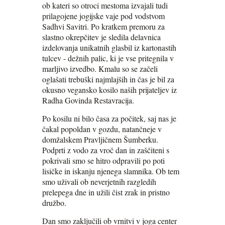
ob kateri so otroci mestoma izvajali tudi
prilagojene jogijske vaje pod vodstvom
Sadhvi Savitri. Po kratkem premoru za
slastno okrepčitev je sledila delavnica
izdelovanja unikatnih glasbil iz kartonastih
tulcev - dežnih palic, ki je vse pritegnila v
marljivo izvedbo. Kmalu so se začeli
oglašati trebuški najmlajših in čas je bil za
okusno vegansko kosilo naših prijateljev iz
Radha Govinda Restavracija.
Po kosilu ni bilo časa za počitek, saj nas je
čakal popoldan v gozdu, natančneje v
domžalskem Pravljičnem Šumberku.
Podprti z vodo za vroč dan in zaščiteni s
pokrivali smo se hitro odpravili po poti
lisičke in iskanju njenega slamnika. Ob tem
smo uživali ob neverjetnih razgledih
prelepega dne in užili čist zrak in pristno
družbo.
Dan smo zaključili ob vrnitvi v joga center