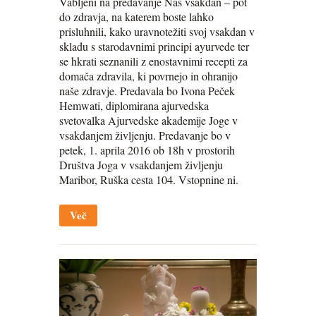
Vabljeni na predavanje Naš vsakdan – pot
do zdravja, na katerem boste lahko
prisluhnili, kako uravnotežiti svoj vsakdan v
skladu s starodavnimi principi ayurvede ter
se hkrati seznanili z enostavnimi recepti za
domača zdravila, ki povrnejo in ohranijo
naše zdravje. Predavala bo Ivona Peček
Hemwati, diplomirana ajurvedska
svetovalka Ajurvedske akademije Joge v
vsakdanjem življenju. Predavanje bo v
petek, 1. aprila 2016 ob 18h v prostorih
Društva Joga v vsakdanjem življenju
Maribor, Ruška cesta 104. Vstopnine ni.
Več