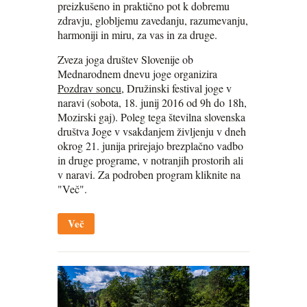
preizkušeno in praktično pot k dobremu
zdravju, globljemu zavedanju, razumevanju,
harmoniji in miru, za vas in za druge.
Zveza joga društev Slovenije ob
Mednarodnem dnevu joge organizira
Pozdrav soncu
, Družinski festival joge v
naravi (sobota, 18. junij 2016 od 9h do 18h,
Mozirski gaj). Poleg tega številna slovenska
društva Joge v vsakdanjem življenju v dneh
okrog 21. junija prirejajo brezplačno vadbo
in druge programe, v notranjih prostorih ali
v naravi. Za podroben program kliknite na
"Več".
Več