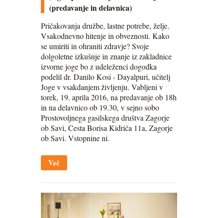
(predavanje in delavnica)
Pričakovanja družbe, lastne potrebe, želje.
Vsakodnevno hitenje in obveznosti. Kako
se umiriti in ohraniti zdravje? Svoje
dolgoletne izkušnje in znanje iz zakladnice
izvorne joge bo z udeleženci dogodka
podelil dr. Danilo Kosi - Dayalpuri, učitelj
Joge v vsakdanjem življenju. Vabljeni v
torek, 19. aprila 2016, na predavanje ob 18h
in na delavnico ob 19.30, v sejno sobo
Prostovoljnega gasilskega društva Zagorje
ob Savi, Cesta Borisa Kidriča 11a, Zagorje
ob Savi. Vstopnine ni.
Več