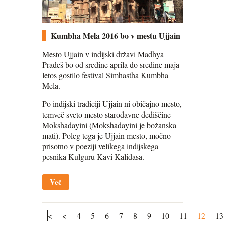
Kumbha Mela 2016 bo v mestu Ujjain
Mesto Ujjain v indijski državi Madhya
Pradeš bo od sredine aprila do sredine maja
letos gostilo festival Simhastha Kumbha
Mela.
Po indijski tradiciji Ujjain ni običajno mesto,
temveč sveto mesto starodavne dediščine
Mokshadayini (Mokshadayini je božanska
mati). Poleg tega je Ujjain mesto, močno
prisotno v poeziji velikega indijskega
pesnika Kulguru Kavi Kalidasa.
Več
<
<
4
5
6
7
8
9
10
11
12
13